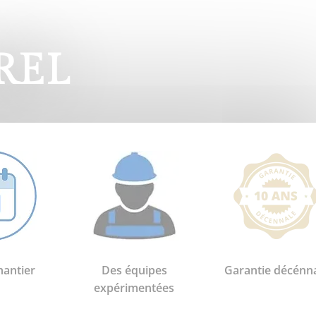
REL
hantier
Des équipes
Garantie décénn
expérimentées