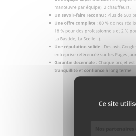
manœuvre par équipe), 2 chauffeurs.
Un savoir-faire reconnu
: Plus de 500 pr
Une offre complète
: 80 % de nos réalis
18 % pour des professionnels et 2 % 
La Bastide, La Scelle…).
Une réputation solide
: Des avis Google 
entreprise référencée sur les Pages Jau
Garantie décennale
: Chaque projet est
tranquillité
et
confiance
à long terme.
Ce site util
Nos partenaires 