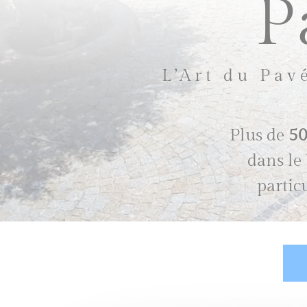
P
L’Art du Pav
Plus de
50
dans le 
partic