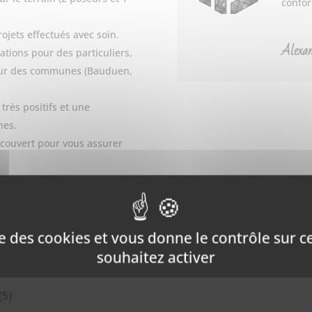
confor
ojets effectués avec soin.
Alexa
ations pour des particuliers,
pour des communes (Bauduen,
très positifs et une
nes.
 couvert pour vous assurer
ise des cookies et vous donne le contrôle sur 
souhaitez activer
(5)