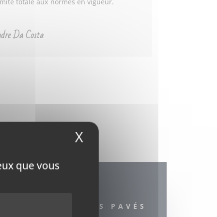
mité totale aux normes en vigueur.
ndre Da Costa
X
Masquer le bandeau
ceux que vous
NOS DIFFÉRENTS PAVÉS