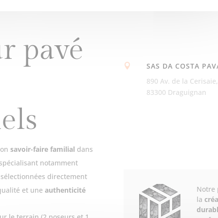
ur pavé
SAS DA COSTA PAV

890 Av. de la Cerisaie,
83300 Draguignan
els
son
savoir-faire familial
dans
 spécialisant notamment
t sélectionnées directement
Notre 
qualité et une
authenticité
la
créa
durab
ur le terrain (2 poseurs et 1